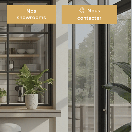
Nous
Nos
showrooms
contacter