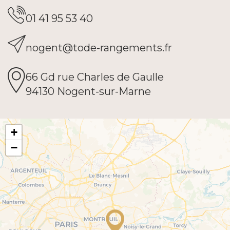
01 41 95 53 40
nogent@tode-rangements.fr
66 Gd rue Charles de Gaulle
94130 Nogent-sur-Marne
+
−