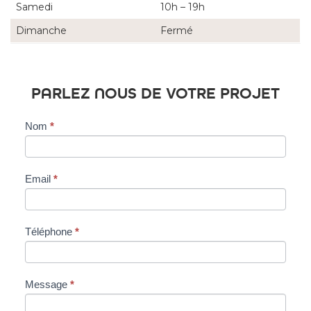
Samedi
10h – 19h
Dimanche
Fermé
PARLEZ NOUS DE VOTRE PROJET
Contactez
Nom
*
Nogent-
sur-
Marne
Email
*
Téléphone
*
Message
*